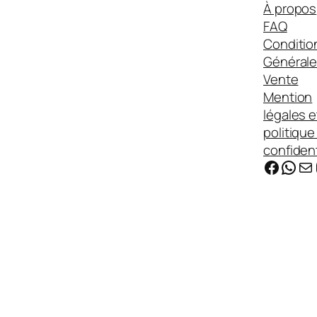
À propos
FAQ
Conditio
Générale
Vente
Mention
légales e
politique
confident
Faceb
Wha
E-ma