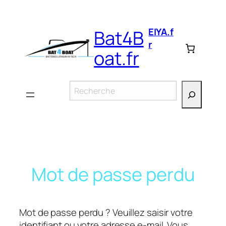
Aller
au
EIYA.f
Bat4B
contenu
r
oat.fr
Rechercher
Mot de passe perdu
Mot de passe perdu ? Veuillez saisir votre
identifiant ou votre adresse e-mail. Vous