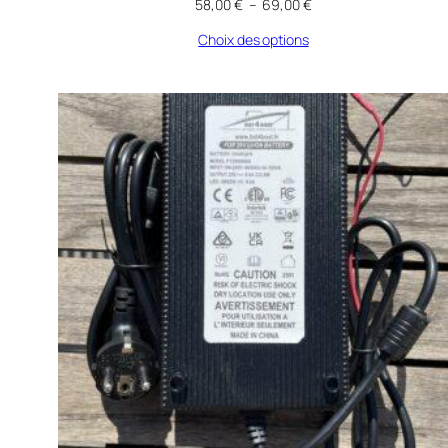
Plage
58,00
€
–
69,00
€
de
Choix des options
prix :
58,00 €
à
69,00 €