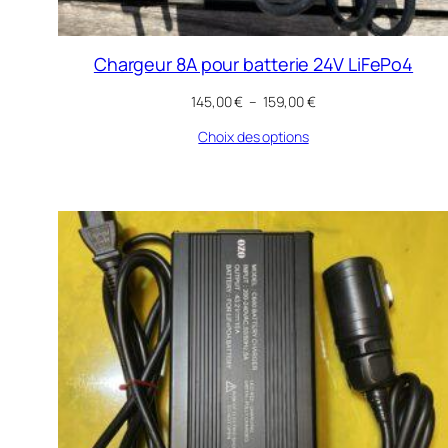
Chargeur 8A pour batterie 24V LiFePo4
Plage
145,00
€
–
159,00
€
de
Choix des options
prix :
145,00 €
à
159,00 €