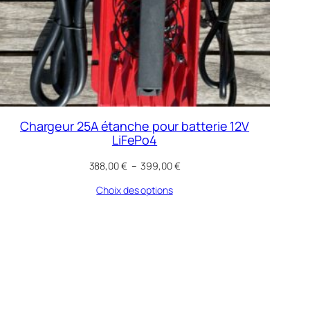
Chargeur 25A étanche pour batterie 12V
LiFePo4
Plage
388,00
€
–
399,00
€
de
Choix des options
prix :
388,00 €
à
399,00 €