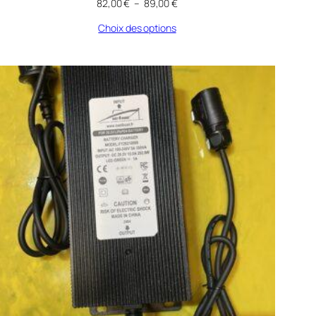
Plage
82,00
€
–
89,00
€
de
Choix des options
prix :
82,00 €
à
89,00 €