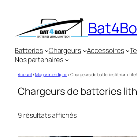
Aller
au
Bat4Boa
contenu
Batteries
Chargeurs
Accessoires
Te
Nos partenaires
Accueil
/
Magasin en ligne
/ Chargeurs de batteries lithium Lif
Chargeurs de batteries lit
9 résultats affichés