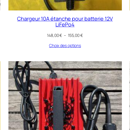
Chargeur 10A étanche pour batterie 12V
LiFePo4
Plage
148,00
€
–
155,00
€
de
Choix des options
prix :
148,00 €
à
155,00 €