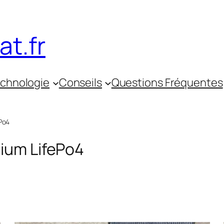
t.fr
chnologie
Conseils
Questions Fréquentes
ePo4
hium LifePo4