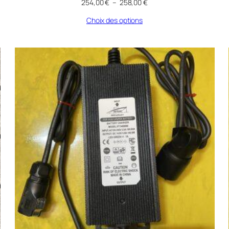
Plage
254,00
€
–
258,00
€
de
Choix des options
prix :
254,00 €
à
258,00 €