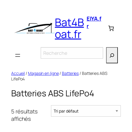
Aller
au
EIYA.f
Bat4B
contenu
r
oat.fr
Rechercher
Accueil
/
Magasin en ligne
/
Batteries
/ Batteries ABS
LifePo4
Batteries ABS LifePo4
5 résultats
affichés