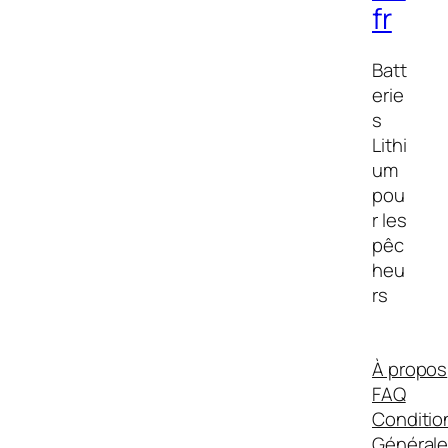
fr
Batt
erie
s
Lithi
um
pou
r les
pêc
heu
rs
À propos
FAQ
Conditio
Générale