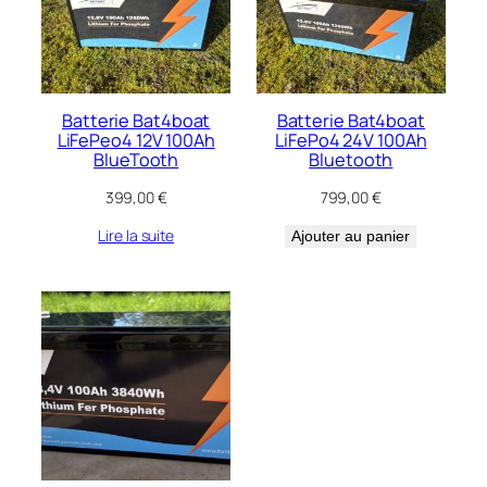
Batterie Bat4boat
Batterie Bat4boat
LiFePeo4 12V 100Ah
LiFePo4 24V 100Ah
BlueTooth
Bluetooth
399,00
€
799,00
€
Lire la suite
Ajouter au panier