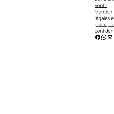
Vente
Mention
légales e
politique
confident
Faceb
Wha
E-ma